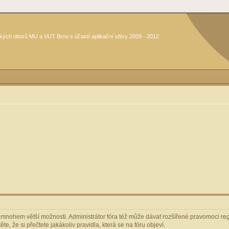
kých oborů MU a VUT Brno s účastí aplikační sféry 2009 - 2012
m mnohem větší možnosti. Administrátor fóra též může dávat rozšířené pravomoci regi
e, že si přečtete jakákoliv pravidla, která se na fóru objeví.