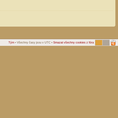
Tým
• Všechny časy jsou v UTC •
Smazat všechny cookies z fóra