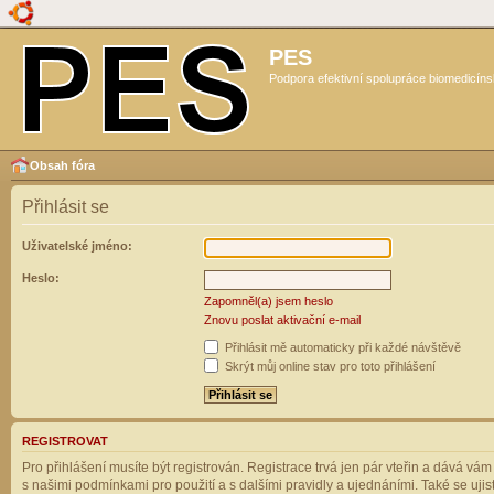
PES
Podpora efektivní spolupráce biomedicíns
Obsah fóra
Přihlásit se
Uživatelské jméno:
Heslo:
Zapomněl(a) jsem heslo
Znovu poslat aktivační e-mail
Přihlásit mě automaticky při každé návštěvě
Skrýt můj online stav pro toto přihlášení
REGISTROVAT
Pro přihlášení musíte být registrován. Registrace trvá jen pár vteřin a dává vá
s našimi podmínkami pro použití a s dalšími pravidly a ujednáními. Také se ujistět