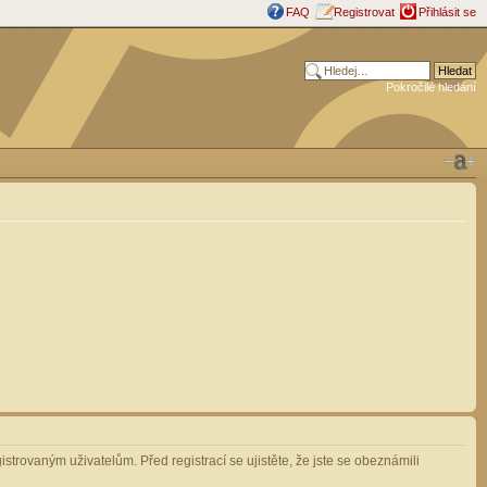
FAQ
Registrovat
Přihlásit se
Pokročilé hledání
strovaným uživatelům. Před registrací se ujistěte, že jste se obeznámili