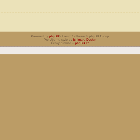
Powered by
phpBB
® Forum Software © phpBB Group
Pro Ubuntu style by
Ishimaru Design
Český překlad –
phpBB.cz