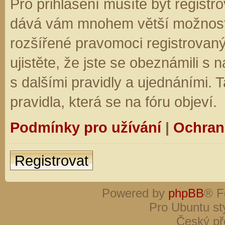
Pro přihlášení musíte být registro
dává vám mnohem větší možnosti.
rozšířené pravomoci registrovaný
ujistěte, že jste se obeznámili s
s dalšími pravidly a ujednáními. Ta
pravidla, která se na fóru objeví.
Podmínky pro užívání
|
Ochran
Registrovat
Powered by
phpBB
® F
Pro Ubuntu st
Český př