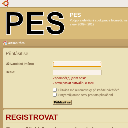
PES
Podpora efektivní spolupráce biomedicín
sféry 2009 - 2012
Obsah fóra
Přihlásit se
Uživatelské jméno:
Heslo:
Zapomněl(a) jsem heslo
Znovu poslat aktivační e-mail
Přihlásit mě automaticky při každé návštěvě
Skrýt můj online stav pro toto přihlášení
REGISTROVAT