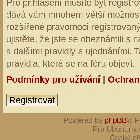
Pro přihlášení musíte být registro
dává vám mnohem větší možnosti.
rozšířené pravomoci registrovaný
ujistěte, že jste se obeznámili s
s dalšími pravidly a ujednáními. Ta
pravidla, která se na fóru objeví.
Podmínky pro užívání
|
Ochran
Registrovat
Powered by
phpBB
® F
Pro Ubuntu st
Český př