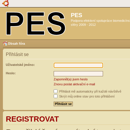
PES
Podpora efektivní spolupráce biomedicín
sféry 2009 - 2012
Obsah fóra
Přihlásit se
Uživatelské jméno:
Heslo:
Zapomněl(a) jsem heslo
Znovu poslat aktivační e-mail
Přihlásit mě automaticky při každé návštěvě
Skrýt můj online stav pro toto přihlášení
REGISTROVAT