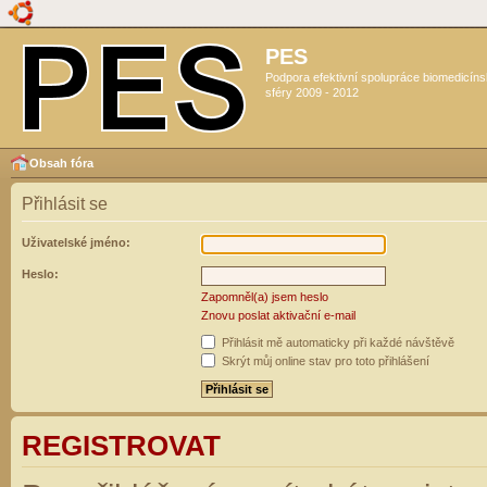
PES
Podpora efektivní spolupráce biomedicín
sféry 2009 - 2012
Obsah fóra
Přihlásit se
Uživatelské jméno:
Heslo:
Zapomněl(a) jsem heslo
Znovu poslat aktivační e-mail
Přihlásit mě automaticky při každé návštěvě
Skrýt můj online stav pro toto přihlášení
REGISTROVAT