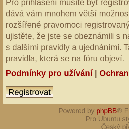
Pro přihlášení musíte být registro
dává vám mnohem větší možnosti.
rozšířené pravomoci registrovaný
ujistěte, že jste se obeznámili s
s dalšími pravidly a ujednáními. Ta
pravidla, která se na fóru objeví.
Podmínky pro užívání
|
Ochran
Registrovat
Powered by
phpBB
® F
Pro Ubuntu st
Český př