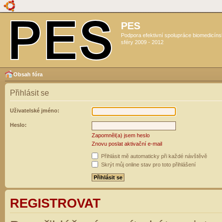
PES
Podpora efektivní spolupráce biomedicín
sféry 2009 - 2012
Obsah fóra
Přihlásit se
Uživatelské jméno:
Heslo:
Zapomněl(a) jsem heslo
Znovu poslat aktivační e-mail
Přihlásit mě automaticky při každé návštěvě
Skrýt můj online stav pro toto přihlášení
REGISTROVAT