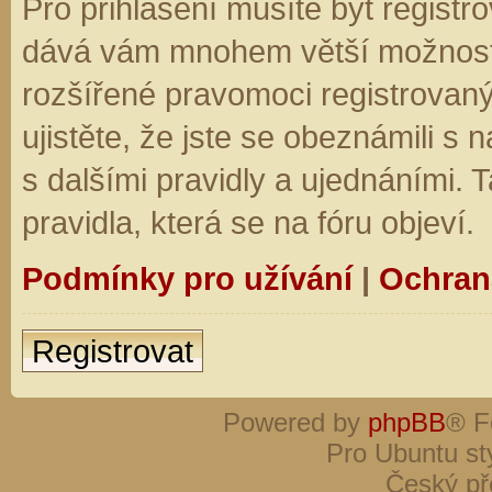
Pro přihlášení musíte být registro
dává vám mnohem větší možnosti.
rozšířené pravomoci registrovaný
ujistěte, že jste se obeznámili s
s dalšími pravidly a ujednáními. Ta
pravidla, která se na fóru objeví.
Podmínky pro užívání
|
Ochran
Registrovat
Powered by
phpBB
® F
Pro Ubuntu st
Český př