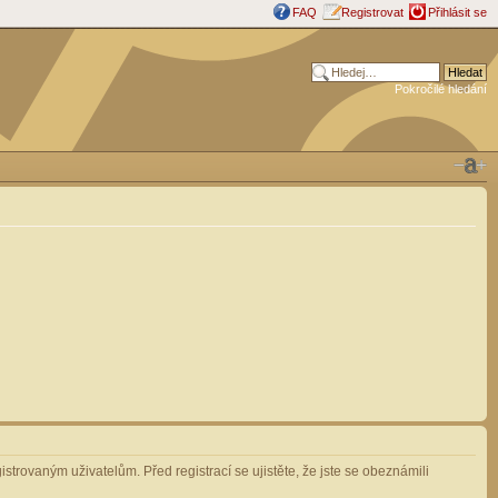
FAQ
Registrovat
Přihlásit se
Pokročilé hledání
strovaným uživatelům. Před registrací se ujistěte, že jste se obeznámili