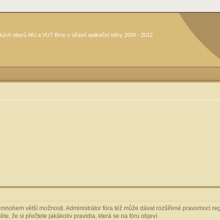
kých oborů MU a VUT Brno s účastí aplikační sféry 2009 - 2012
m mnohem větší možnosti. Administrátor fóra též může dávat rozšířené pravomoci regi
e, že si přečtete jakákoliv pravidla, která se na fóru objeví.