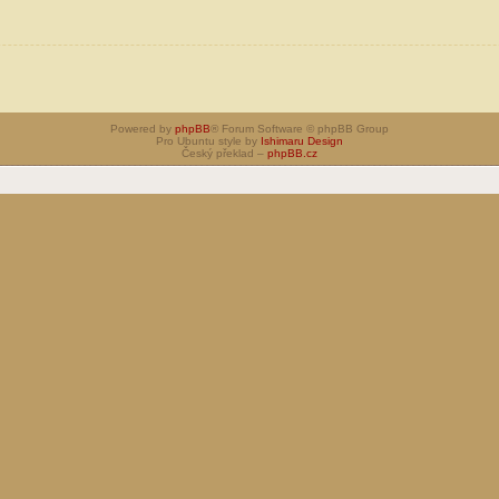
Powered by
phpBB
® Forum Software © phpBB Group
Pro Ubuntu style by
Ishimaru Design
Český překlad –
phpBB.cz