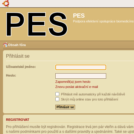
PES
Podpora efektivní spolupráce biomedicíns
Obsah fóra
Přihlásit se
Uživatelské jméno:
Heslo:
Zapomněl(a) jsem heslo
Znovu poslat aktivační e-mail
Přihlásit mě automaticky při každé návštěvě
Skrýt můj online stav pro toto přihlášení
REGISTROVAT
Pro přihlášení musíte být registrován. Registrace trvá jen pár vteřin a dává vá
s našimi podmínkami pro použití a s dalšími pravidly a ujednáními. Také se ujistět