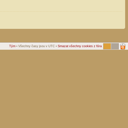
Tým
• Všechny časy jsou v UTC •
Smazat všechny cookies z fóra