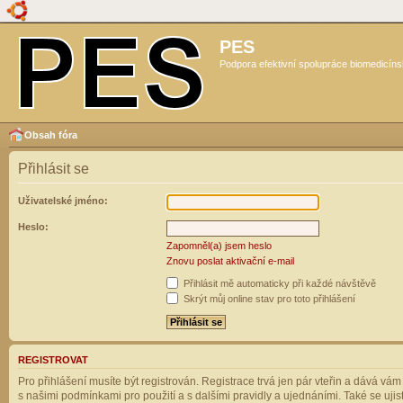
PES
Podpora efektivní spolupráce biomedicíns
Obsah fóra
Přihlásit se
Uživatelské jméno:
Heslo:
Zapomněl(a) jsem heslo
Znovu poslat aktivační e-mail
Přihlásit mě automaticky při každé návštěvě
Skrýt můj online stav pro toto přihlášení
REGISTROVAT
Pro přihlášení musíte být registrován. Registrace trvá jen pár vteřin a dává vá
s našimi podmínkami pro použití a s dalšími pravidly a ujednáními. Také se ujistět