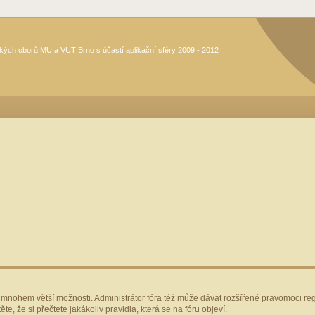
kých oborů MU a VUT Brno s účastí aplikační sféry 2009 - 2012
m mnohem větší možnosti. Administrátor fóra též může dávat rozšířené pravomoci regi
e, že si přečtete jakákoliv pravidla, která se na fóru objeví.