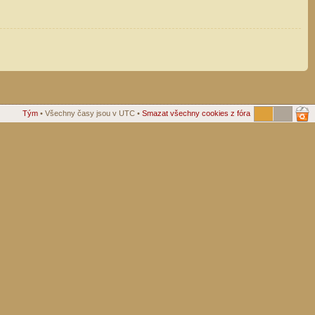
Tým
• Všechny časy jsou v UTC •
Smazat všechny cookies z fóra