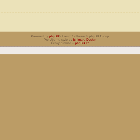
Powered by
phpBB
® Forum Software © phpBB Group
Pro Ubuntu style by
Ishimaru Design
Český překlad –
phpBB.cz