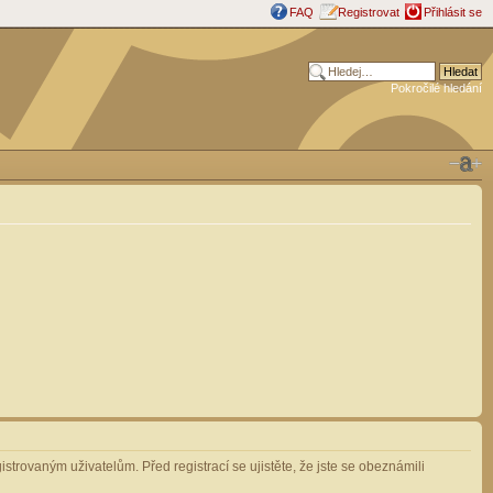
FAQ
Registrovat
Přihlásit se
Pokročilé hledání
strovaným uživatelům. Před registrací se ujistěte, že jste se obeznámili