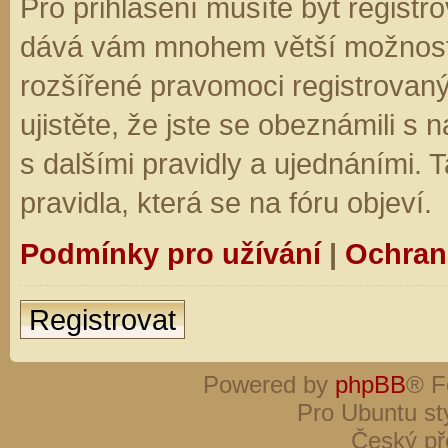
Pro přihlášení musíte být registro
dává vám mnohem větší možnosti.
rozšířené pravomoci registrovaný
ujistěte, že jste se obeznámili s
s dalšími pravidly a ujednáními. Ta
pravidla, která se na fóru objeví.
Podmínky pro užívání
|
Ochran
Registrovat
Powered by
phpBB
® F
Pro Ubuntu st
Český př