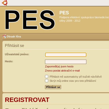
PES
Podpora efektivní spolupráce biomedicín
sféry 2009 - 2012
Obsah fóra
Přihlásit se
Uživatelské jméno:
Heslo:
Zapomněl(a) jsem heslo
Znovu poslat aktivační e-mail
Přihlásit mě automaticky při každé návštěvě
Skrýt můj online stav pro toto přihlášení
REGISTROVAT