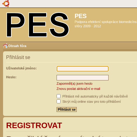
PES
Podpora efektivní spolupráce biomedicín
sféry 2009 - 2012
Obsah fóra
Přihlásit se
Uživatelské jméno:
Heslo:
Zapomněl(a) jsem heslo
Znovu poslat aktivační e-mail
Přihlásit mě automaticky při každé návštěvě
Skrýt můj online stav pro toto přihlášení
REGISTROVAT