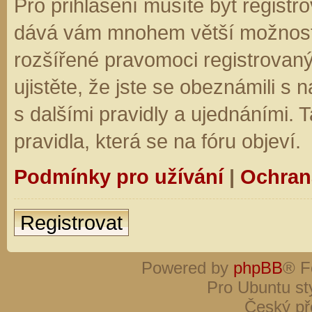
Pro přihlášení musíte být registro
dává vám mnohem větší možnosti.
rozšířené pravomoci registrovaný
ujistěte, že jste se obeznámili s
s dalšími pravidly a ujednáními. Ta
pravidla, která se na fóru objeví.
Podmínky pro užívání
|
Ochran
Registrovat
Powered by
phpBB
® F
Pro Ubuntu st
Český př