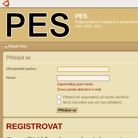
PES
Podpora efektivní spolupráce biomedicín
sféry 2009 - 2012
Obsah fóra
Přihlásit se
Uživatelské jméno:
Heslo:
Zapomněl(a) jsem heslo
Znovu poslat aktivační e-mail
Přihlásit mě automaticky při každé návštěvě
Skrýt můj online stav pro toto přihlášení
REGISTROVAT