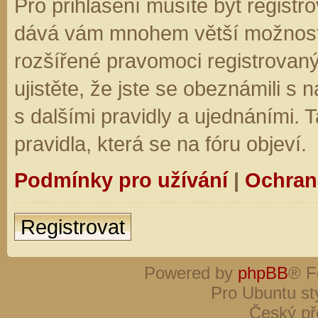
Pro přihlášení musíte být registro
dává vám mnohem větší možnosti.
rozšířené pravomoci registrovaný
ujistěte, že jste se obeznámili s
s dalšími pravidly a ujednáními. Ta
pravidla, která se na fóru objeví.
Podmínky pro užívání
|
Ochran
Registrovat
Powered by
phpBB
® F
Pro Ubuntu st
Český př