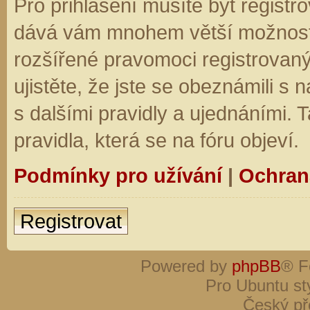
Pro přihlášení musíte být registro
dává vám mnohem větší možnosti.
rozšířené pravomoci registrovaný
ujistěte, že jste se obeznámili s
s dalšími pravidly a ujednáními. Ta
pravidla, která se na fóru objeví.
Podmínky pro užívání
|
Ochran
Registrovat
Powered by
phpBB
® F
Pro Ubuntu st
Český př