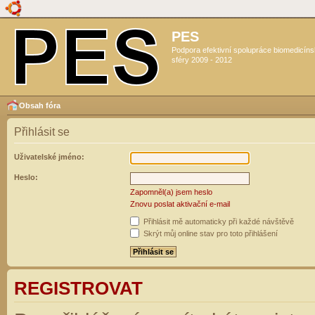
PES
Podpora efektivní spolupráce biomedicín
sféry 2009 - 2012
Obsah fóra
Přihlásit se
Uživatelské jméno:
Heslo:
Zapomněl(a) jsem heslo
Znovu poslat aktivační e-mail
Přihlásit mě automaticky při každé návštěvě
Skrýt můj online stav pro toto přihlášení
REGISTROVAT