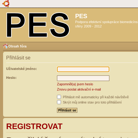
PES
Podpora efektivní spolupráce biomedicín
sféry 2009 - 2012
Obsah fóra
Přihlásit se
Uživatelské jméno:
Heslo:
Zapomněl(a) jsem heslo
Znovu poslat aktivační e-mail
Přihlásit mě automaticky při každé návštěvě
Skrýt můj online stav pro toto přihlášení
REGISTROVAT