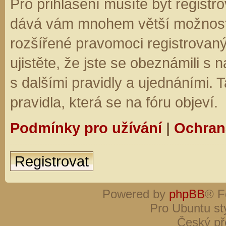
Pro přihlášení musíte být registro
dává vám mnohem větší možnosti.
rozšířené pravomoci registrovaný
ujistěte, že jste se obeznámili s
s dalšími pravidly a ujednáními. Ta
pravidla, která se na fóru objeví.
Podmínky pro užívání
|
Ochran
Registrovat
Powered by
phpBB
® F
Pro Ubuntu st
Český př