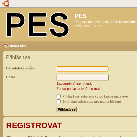
PES
Podpora efektivní spolupráce biomedicín
sféry 2009 - 2012
Obsah fóra
Přihlásit se
Uživatelské jméno:
Heslo:
Zapomněl(a) jsem heslo
Znovu poslat aktivační e-mail
Přihlásit mě automaticky při každé návštěvě
Skrýt můj online stav pro toto přihlášení
REGISTROVAT