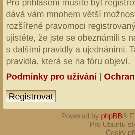
Pro přihlášení musíte být registro
dává vám mnohem větší možnosti.
rozšířené pravomoci registrovaný
ujistěte, že jste se obeznámili s
s dalšími pravidly a ujednáními. Ta
pravidla, která se na fóru objeví.
Podmínky pro užívání
|
Ochran
Registrovat
Powered by
phpBB
® F
Pro Ubuntu st
Český př