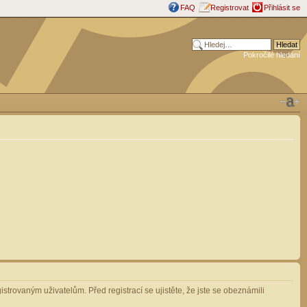
FAQ
Registrovat
Přihlásit se
Pokročilé hledání
strovaným uživatelům. Před registrací se ujistěte, že jste se obeznámili