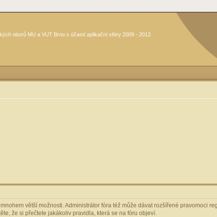
kých oborů MU a VUT Brno s účastí aplikační sféry 2009 - 2012
m mnohem větší možnosti. Administrátor fóra též může dávat rozšířené pravomoci regi
e, že si přečtete jakákoliv pravidla, která se na fóru objeví.