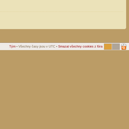
Tým
• Všechny časy jsou v UTC •
Smazat všechny cookies z fóra