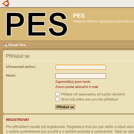
PES
Podpora efektivní spolupráce biomedicíns
Obsah fóra
Přihlásit se
Uživatelské jméno:
Heslo:
Zapomněl(a) jsem heslo
Znovu poslat aktivační e-mail
Přihlásit mě automaticky při každé návštěvě
Skrýt můj online stav pro toto přihlášení
REGISTROVAT
Pro přihlášení musíte být registrován. Registrace trvá jen pár vteřin a dává vá
s našimi podmínkami pro použití a s dalšími pravidly a ujednáními. Také se ujistět