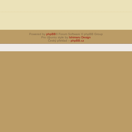
Powered by
phpBB
® Forum Software © phpBB Group
Pro Ubuntu style by
Ishimaru Design
Český překlad –
phpBB.cz