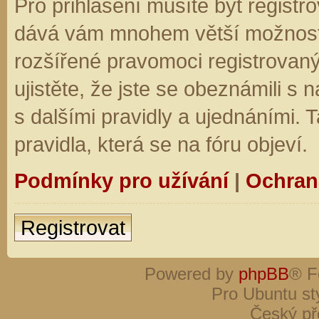
Pro přihlášení musíte být registro
dává vám mnohem větší možnosti.
rozšířené pravomoci registrovaný
ujistěte, že jste se obeznámili s
s dalšími pravidly a ujednáními. Ta
pravidla, která se na fóru objeví.
Podmínky pro užívání
|
Ochran
Registrovat
Powered by
phpBB
® F
Pro Ubuntu st
Český př