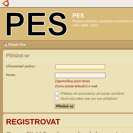
PES
Podpora efektivní spolupráce biomedicín
sféry 2009 - 2012
Obsah fóra
Přihlásit se
Uživatelské jméno:
Heslo:
Zapomněl(a) jsem heslo
Znovu poslat aktivační e-mail
Přihlásit mě automaticky při každé návštěvě
Skrýt můj online stav pro toto přihlášení
REGISTROVAT