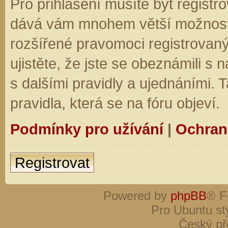
Pro přihlášení musíte být registro
dává vám mnohem větší možnosti.
rozšířené pravomoci registrovaný
ujistěte, že jste se obeznámili s
s dalšími pravidly a ujednáními. Ta
pravidla, která se na fóru objeví.
Podmínky pro užívání
|
Ochran
Registrovat
Powered by
phpBB
® F
Pro Ubuntu st
Český př