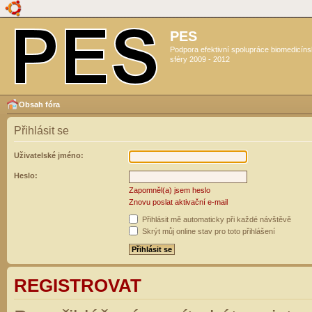
PES
Podpora efektivní spolupráce biomedicín
sféry 2009 - 2012
Obsah fóra
Přihlásit se
Uživatelské jméno:
Heslo:
Zapomněl(a) jsem heslo
Znovu poslat aktivační e-mail
Přihlásit mě automaticky při každé návštěvě
Skrýt můj online stav pro toto přihlášení
REGISTROVAT