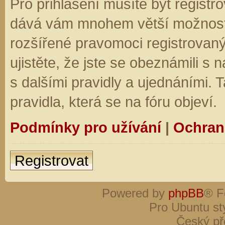
Pro přihlášení musíte být registro
dává vám mnohem větší možnosti.
rozšířené pravomoci registrovaný
ujistěte, že jste se obeznámili s
s dalšími pravidly a ujednáními. Ta
pravidla, která se na fóru objeví.
Podmínky pro užívání
|
Ochran
Registrovat
Powered by
phpBB
® F
Pro Ubuntu st
Český př