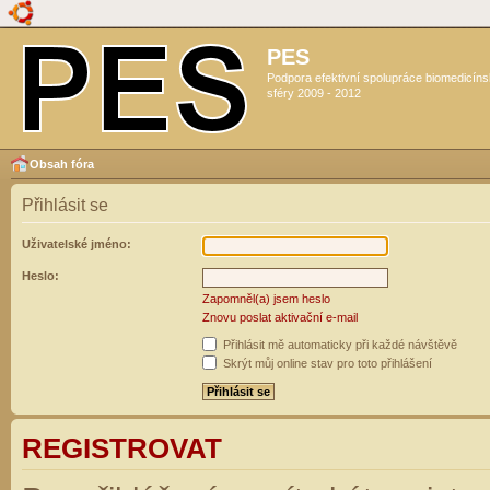
PES
Podpora efektivní spolupráce biomedicín
sféry 2009 - 2012
Obsah fóra
Přihlásit se
Uživatelské jméno:
Heslo:
Zapomněl(a) jsem heslo
Znovu poslat aktivační e-mail
Přihlásit mě automaticky při každé návštěvě
Skrýt můj online stav pro toto přihlášení
REGISTROVAT