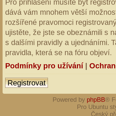
Pro přihlášení musíte být registro
dává vám mnohem větší možnosti.
rozšířené pravomoci registrovaný
ujistěte, že jste se obeznámili s
s dalšími pravidly a ujednáními. Ta
pravidla, která se na fóru objeví.
Podmínky pro užívání
|
Ochran
Registrovat
Powered by
phpBB
® F
Pro Ubuntu st
Český př