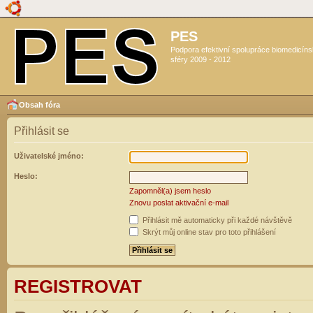
PES
Podpora efektivní spolupráce biomedicín
sféry 2009 - 2012
Obsah fóra
Přihlásit se
Uživatelské jméno:
Heslo:
Zapomněl(a) jsem heslo
Znovu poslat aktivační e-mail
Přihlásit mě automaticky při každé návštěvě
Skrýt můj online stav pro toto přihlášení
REGISTROVAT