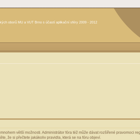
kých oborů MU a VUT Brno s účastí aplikační sféry 2009 - 2012
m mnohem větší možnosti. Administrátor fóra též může dávat rozšířené pravomoci regi
e, že si přečtete jakákoliv pravidla, která se na fóru objeví.