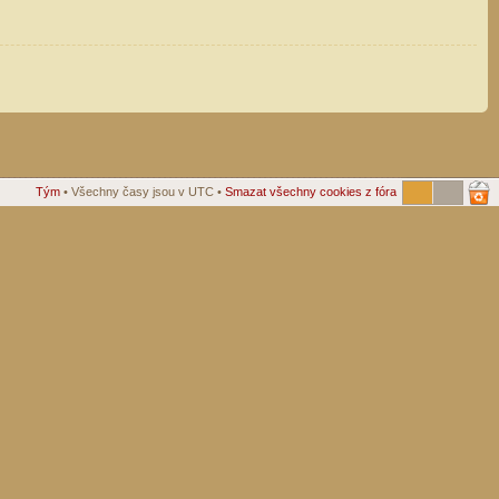
Tým
• Všechny časy jsou v UTC •
Smazat všechny cookies z fóra