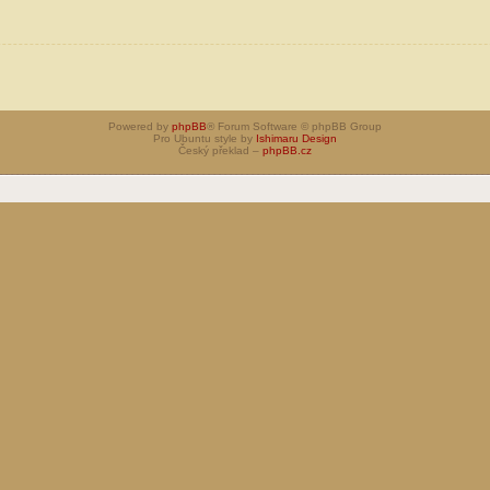
Powered by
phpBB
® Forum Software © phpBB Group
Pro Ubuntu style by
Ishimaru Design
Český překlad –
phpBB.cz