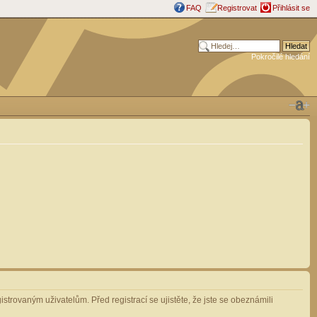
FAQ
Registrovat
Přihlásit se
Pokročilé hledání
strovaným uživatelům. Před registrací se ujistěte, že jste se obeznámili