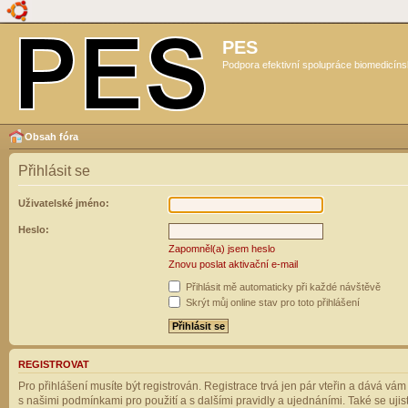
PES
Podpora efektivní spolupráce biomedicíns
Obsah fóra
Přihlásit se
Uživatelské jméno:
Heslo:
Zapomněl(a) jsem heslo
Znovu poslat aktivační e-mail
Přihlásit mě automaticky při každé návštěvě
Skrýt můj online stav pro toto přihlášení
REGISTROVAT
Pro přihlášení musíte být registrován. Registrace trvá jen pár vteřin a dává vá
s našimi podmínkami pro použití a s dalšími pravidly a ujednáními. Také se ujistět