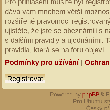
Pro přihlášení musíte být registro
dává vám mnohem větší možnosti.
rozšířené pravomoci registrovaný
ujistěte, že jste se obeznámili s
s dalšími pravidly a ujednáními. Ta
pravidla, která se na fóru objeví.
Podmínky pro užívání
|
Ochran
Registrovat
Powered by
phpBB
® F
Pro Ubuntu st
Český př