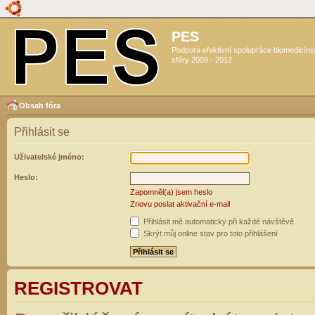
PES
Podpora efektivní spolupráce biomedicín
sféry 2009 - 2012
Obsah fóra
Přihlásit se
Uživatelské jméno:
Heslo:
Zapomněl(a) jsem heslo
Znovu poslat aktivační e-mail
Přihlásit mě automaticky při každé návštěvě
Skrýt můj online stav pro toto přihlášení
REGISTROVAT