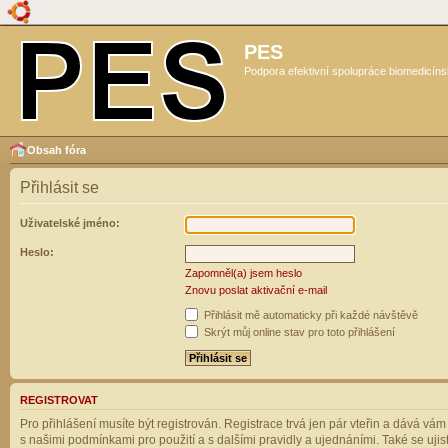
PES
Podpora efektivní spolupráce biomedicíns
Obsah fóra
Přihlásit se
Uživatelské jméno:
Heslo:
Zapomněl(a) jsem heslo
Znovu poslat aktivační e-mail
Přihlásit mě automaticky při každé návštěvě
Skrýt můj online stav pro toto přihlášení
REGISTROVAT
Pro přihlášení musíte být registrován. Registrace trvá jen pár vteřin a dává vá
s našimi podmínkami pro použití a s dalšími pravidly a ujednáními. Také se ujistět