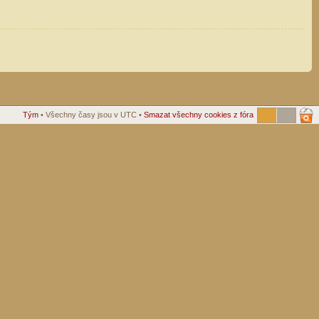
Tým
• Všechny časy jsou v UTC •
Smazat všechny cookies z fóra