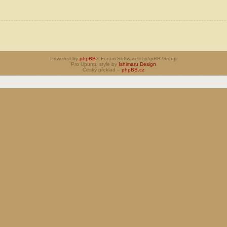
Powered by
phpBB
® Forum Software © phpBB Group
Pro Ubuntu style by
Ishimaru Design
Český překlad –
phpBB.cz