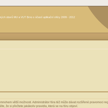
kých oborů MU a VUT Brno s účastí aplikační sféry 2009 - 2012
m mnohem větší možnosti. Administrátor fóra též může dávat rozšířené pravomoci regi
e, že si přečtete jakákoliv pravidla, která se na fóru objeví.