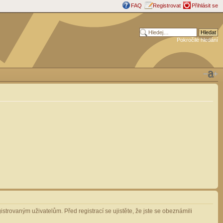
FAQ
Registrovat
Přihlásit se
Pokročilé hledání
strovaným uživatelům. Před registrací se ujistěte, že jste se obeznámili