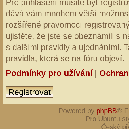
Pro přihlášení musíte být registro
dává vám mnohem větší možnosti.
rozšířené pravomoci registrovaný
ujistěte, že jste se obeznámili s
s dalšími pravidly a ujednáními. Ta
pravidla, která se na fóru objeví.
Podmínky pro užívání
|
Ochran
Registrovat
Powered by
phpBB
® F
Pro Ubuntu st
Český př