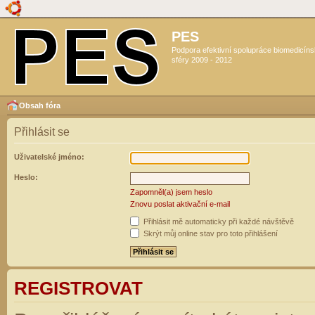
PES
Podpora efektivní spolupráce biomedicín
sféry 2009 - 2012
Obsah fóra
Přihlásit se
Uživatelské jméno:
Heslo:
Zapomněl(a) jsem heslo
Znovu poslat aktivační e-mail
Přihlásit mě automaticky při každé návštěvě
Skrýt můj online stav pro toto přihlášení
REGISTROVAT