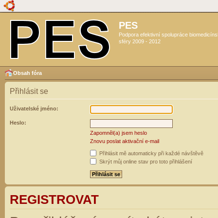
PES
Podpora efektivní spolupráce biomedicín
sféry 2009 - 2012
Obsah fóra
Přihlásit se
Uživatelské jméno:
Heslo:
Zapomněl(a) jsem heslo
Znovu poslat aktivační e-mail
Přihlásit mě automaticky při každé návštěvě
Skrýt můj online stav pro toto přihlášení
REGISTROVAT