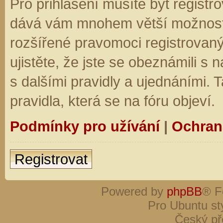
Pro přihlášení musíte být registro
dává vám mnohem větší možnosti.
rozšířené pravomoci registrovaný
ujistěte, že jste se obeznámili s
s dalšími pravidly a ujednáními. Ta
pravidla, která se na fóru objeví.
Podmínky pro užívání
|
Ochran
Registrovat
Powered by
phpBB
® F
Pro Ubuntu st
Český př