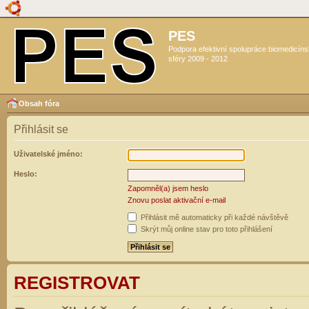
PES
Podpora efektivní spolupráce biomedicín
sféry 2009 - 2012
Obsah fóra
Přihlásit se
Uživatelské jméno:
Heslo:
Zapomněl(a) jsem heslo
Znovu poslat aktivační e-mail
Přihlásit mě automaticky při každé návštěvě
Skrýt můj online stav pro toto přihlášení
REGISTROVAT