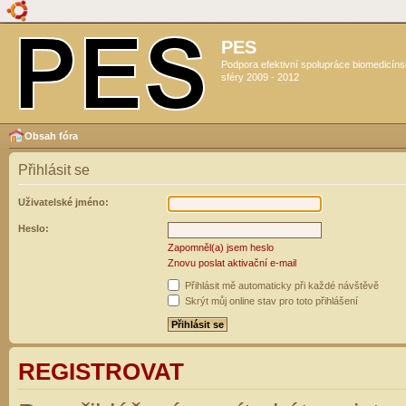
PES
Podpora efektivní spolupráce biomedicín
sféry 2009 - 2012
Obsah fóra
Přihlásit se
Uživatelské jméno:
Heslo:
Zapomněl(a) jsem heslo
Znovu poslat aktivační e-mail
Přihlásit mě automaticky při každé návštěvě
Skrýt můj online stav pro toto přihlášení
REGISTROVAT