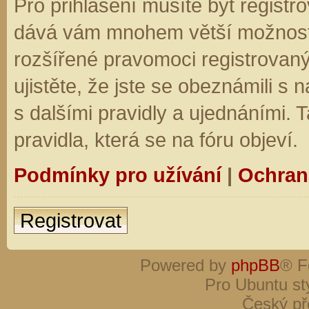
Pro přihlášení musíte být registro
dává vám mnohem větší možnosti.
rozšířené pravomoci registrovaný
ujistěte, že jste se obeznámili s
s dalšími pravidly a ujednáními. Ta
pravidla, která se na fóru objeví.
Podmínky pro užívání
|
Ochran
Registrovat
Powered by
phpBB
® F
Pro Ubuntu st
Český př