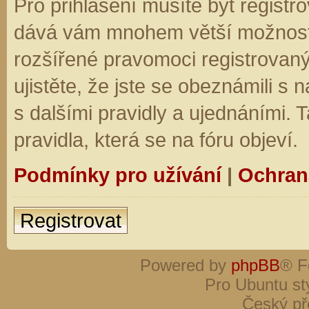
Pro přihlášení musíte být registro
dává vám mnohem větší možnosti.
rozšířené pravomoci registrovaný
ujistěte, že jste se obeznámili s
s dalšími pravidly a ujednáními. Ta
pravidla, která se na fóru objeví.
Podmínky pro užívání
|
Ochran
Registrovat
Powered by
phpBB
® F
Pro Ubuntu st
Český př