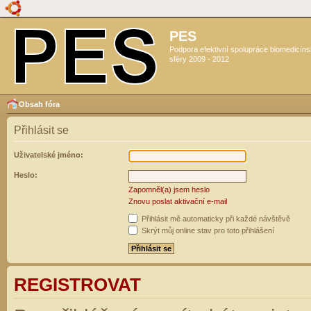
PES
Podpora efektivní spolupráce biomedicín
sféry 2009 - 2012
Obsah fóra
Přihlásit se
Uživatelské jméno:
Heslo:
Zapomněl(a) jsem heslo
Znovu poslat aktivační e-mail
Přihlásit mě automaticky při každé návštěvě
Skrýt můj online stav pro toto přihlášení
REGISTROVAT