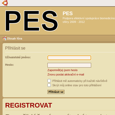
PES
Podpora efektivní spolupráce biomedicín
sféry 2009 - 2012
Obsah fóra
Přihlásit se
Uživatelské jméno:
Heslo:
Zapomněl(a) jsem heslo
Znovu poslat aktivační e-mail
Přihlásit mě automaticky při každé návštěvě
Skrýt můj online stav pro toto přihlášení
REGISTROVAT