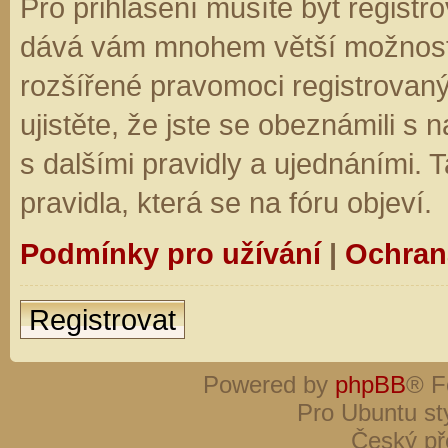
Pro přihlášení musíte být registro
dává vám mnohem větší možnosti.
rozšířené pravomoci registrovaný
ujistěte, že jste se obeznámili s
s dalšími pravidly a ujednáními. Ta
pravidla, která se na fóru objeví.
Podmínky pro užívání
|
Ochran
Registrovat
Powered by
phpBB
® F
Pro Ubuntu st
Český př