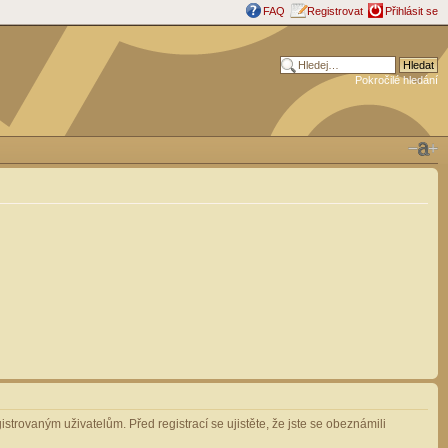
FAQ
Registrovat
Přihlásit se
Pokročilé hledání
strovaným uživatelům. Před registrací se ujistěte, že jste se obeznámili