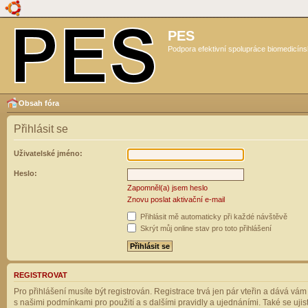
PES
Podpora efektivní spolupráce biomedicíns
Obsah fóra
Přihlásit se
Uživatelské jméno:
Heslo:
Zapomněl(a) jsem heslo
Znovu poslat aktivační e-mail
Přihlásit mě automaticky při každé návštěvě
Skrýt můj online stav pro toto přihlášení
REGISTROVAT
Pro přihlášení musíte být registrován. Registrace trvá jen pár vteřin a dává vá
s našimi podmínkami pro použití a s dalšími pravidly a ujednáními. Také se ujistět