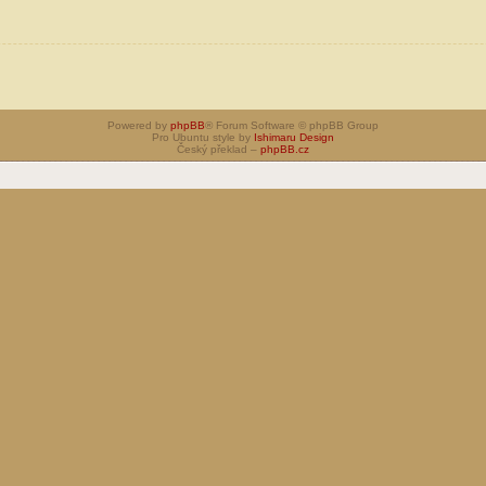
Powered by
phpBB
® Forum Software © phpBB Group
Pro Ubuntu style by
Ishimaru Design
Český překlad –
phpBB.cz