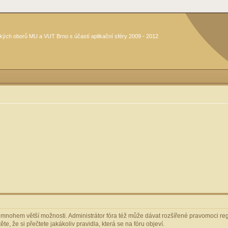
kých oborů MU a VUT Brno s účastí aplikační sféry 2009 - 2012
m mnohem větší možnosti. Administrátor fóra též může dávat rozšířené pravomoci regi
e, že si přečtete jakákoliv pravidla, která se na fóru objeví.