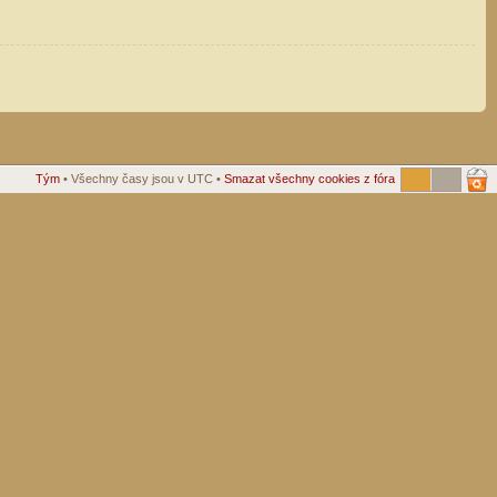
Tým
• Všechny časy jsou v UTC •
Smazat všechny cookies z fóra