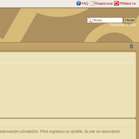
FAQ
Registrovat
Přihlásit se
Pokročilé hledání
strovaným uživatelům. Před registrací se ujistěte, že jste se obeznámili