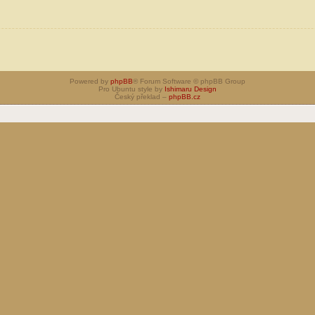
Powered by
phpBB
® Forum Software © phpBB Group
Pro Ubuntu style by
Ishimaru Design
Český překlad –
phpBB.cz