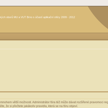
kých oborů MU a VUT Brno s účastí aplikační sféry 2009 - 2012
m mnohem větší možnosti. Administrátor fóra též může dávat rozšířené pravomoci regi
e, že si přečtete jakákoliv pravidla, která se na fóru objeví.