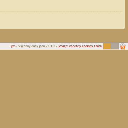
Tým
• Všechny časy jsou v UTC •
Smazat všechny cookies z fóra