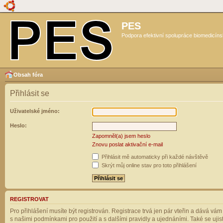
PES
Podpora efektivní spolupráce biomedicíns
Obsah fóra
Přihlásit se
Uživatelské jméno:
Heslo:
Zapomněl(a) jsem heslo
Znovu poslat aktivační e-mail
Přihlásit mě automaticky při každé návštěvě
Skrýt můj online stav pro toto přihlášení
REGISTROVAT
Pro přihlášení musíte být registrován. Registrace trvá jen pár vteřin a dává vá
s našimi podmínkami pro použití a s dalšími pravidly a ujednáními. Také se ujistět