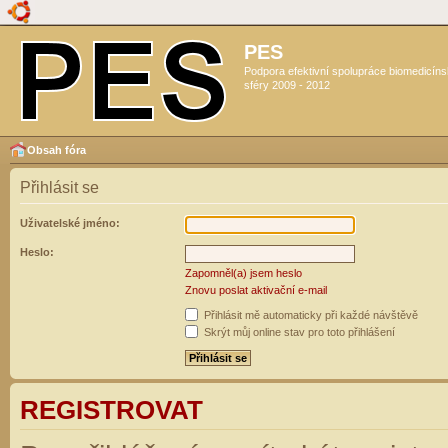
PES
Podpora efektivní spolupráce biomedicín
sféry 2009 - 2012
Obsah fóra
Přihlásit se
Uživatelské jméno:
Heslo:
Zapomněl(a) jsem heslo
Znovu poslat aktivační e-mail
Přihlásit mě automaticky při každé návštěvě
Skrýt můj online stav pro toto přihlášení
REGISTROVAT