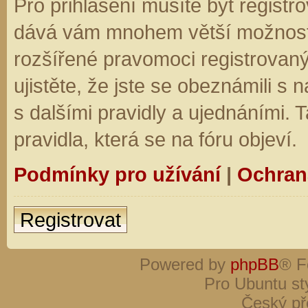
Pro přihlášení musíte být registro
dává vám mnohem větší možnosti.
rozšířené pravomoci registrovaný
ujistěte, že jste se obeznámili s
s dalšími pravidly a ujednáními. Ta
pravidla, která se na fóru objeví.
Podmínky pro užívání
|
Ochran
Registrovat
Powered by
phpBB
® F
Pro Ubuntu st
Český př