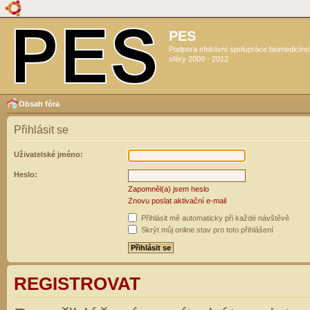
PES
Podpora efektivní spolupráce biomedicín
sféry 2009 - 2012
Obsah fóra
Přihlásit se
Uživatelské jméno:
Heslo:
Zapomněl(a) jsem heslo
Znovu poslat aktivační e-mail
Přihlásit mě automaticky při každé návštěvě
Skrýt můj online stav pro toto přihlášení
REGISTROVAT