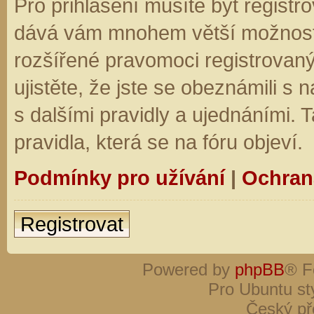
Pro přihlášení musíte být registro
dává vám mnohem větší možnosti.
rozšířené pravomoci registrovaný
ujistěte, že jste se obeznámili s
s dalšími pravidly a ujednáními. Ta
pravidla, která se na fóru objeví.
Podmínky pro užívání
|
Ochran
Registrovat
Powered by
phpBB
® F
Pro Ubuntu st
Český př