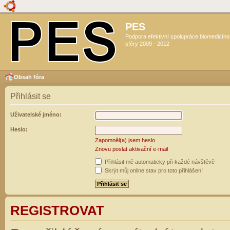
PES
Podpora efektivní spolupráce biomedicín
sféry 2009 - 2012
Obsah fóra
Přihlásit se
Uživatelské jméno:
Heslo:
Zapomněl(a) jsem heslo
Znovu poslat aktivační e-mail
Přihlásit mě automaticky při každé návštěvě
Skrýt můj online stav pro toto přihlášení
REGISTROVAT