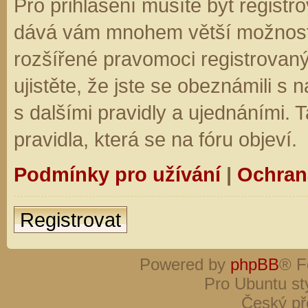
Pro přihlášení musíte být registro
dává vám mnohem větší možnosti.
rozšířené pravomoci registrovaný
ujistěte, že jste se obeznámili s
s dalšími pravidly a ujednáními. Ta
pravidla, která se na fóru objeví.
Podmínky pro užívání
|
Ochran
Registrovat
Powered by
phpBB
® F
Pro Ubuntu st
Český př