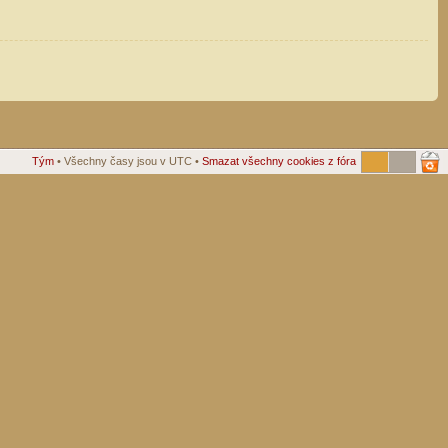
Tým
• Všechny časy jsou v UTC •
Smazat všechny cookies z fóra