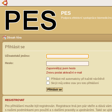
PES
Podpora efektivní spolupráce biomedicíns
Obsah fóra
Přihlásit se
Uživatelské jméno:
Heslo:
Zapomněl(a) jsem heslo
Znovu poslat aktivační e-mail
Přihlásit mě automaticky při každé návštěvě
Skrýt můj online stav pro toto přihlášení
REGISTROVAT
Pro přihlášení musíte být registrován. Registrace trvá jen pár vteřin a dává vá
s našimi podmínkami pro použití a s dalšími pravidly a ujednáními. Také se ujistět