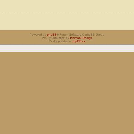
Powered by
phpBB
® Forum Software © phpBB Group
Pro Ubuntu style by
Ishimaru Design
Český překlad –
phpBB.cz