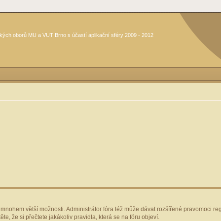
kých oborů MU a VUT Brno s účastí aplikační sféry 2009 - 2012
m mnohem větší možnosti. Administrátor fóra též může dávat rozšířené pravomoci regi
e, že si přečtete jakákoliv pravidla, která se na fóru objeví.