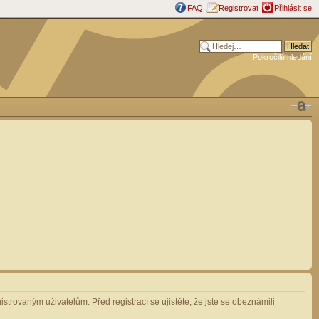
FAQ
Registrovat
Přihlásit se
Pokročilé hledání
strovaným uživatelům. Před registrací se ujistěte, že jste se obeznámili