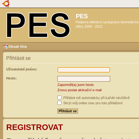
PES
Podpora efektivní spolupráce biomedicín
sféry 2009 - 2012
Obsah fóra
Přihlásit se
Uživatelské jméno:
Heslo:
Zapomněl(a) jsem heslo
Znovu poslat aktivační e-mail
Přihlásit mě automaticky při každé návštěvě
Skrýt můj online stav pro toto přihlášení
REGISTROVAT