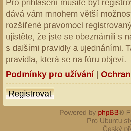
Pro přihlášení musíte být registro
dává vám mnohem větší možnosti.
rozšířené pravomoci registrovaný
ujistěte, že jste se obeznámili s
s dalšími pravidly a ujednáními. Ta
pravidla, která se na fóru objeví.
Podmínky pro užívání
|
Ochran
Registrovat
Powered by
phpBB
® F
Pro Ubuntu st
Český př