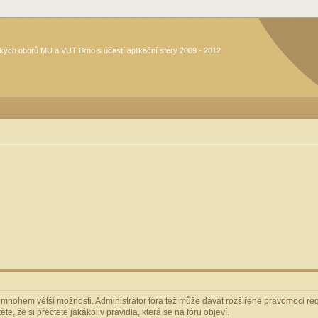
kých oborů MU a VUT Brno s účastí aplikační sféry 2009 - 2012
m mnohem větší možnosti. Administrátor fóra též může dávat rozšířené pravomoci regi
e, že si přečtete jakákoliv pravidla, která se na fóru objeví.