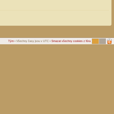
Tým
• Všechny časy jsou v UTC •
Smazat všechny cookies z fóra