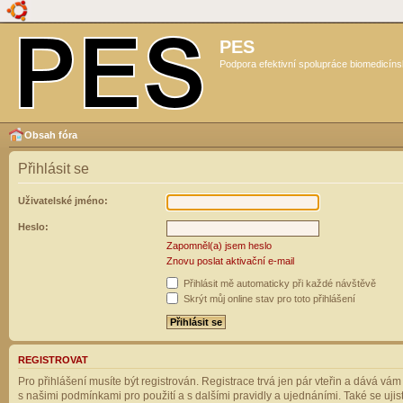
PES
Podpora efektivní spolupráce biomedicíns
Obsah fóra
Přihlásit se
Uživatelské jméno:
Heslo:
Zapomněl(a) jsem heslo
Znovu poslat aktivační e-mail
Přihlásit mě automaticky při každé návštěvě
Skrýt můj online stav pro toto přihlášení
REGISTROVAT
Pro přihlášení musíte být registrován. Registrace trvá jen pár vteřin a dává vá
s našimi podmínkami pro použití a s dalšími pravidly a ujednáními. Také se ujistět