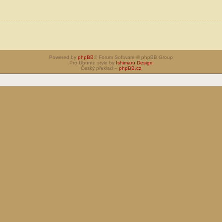
Powered by
phpBB
® Forum Software © phpBB Group
Pro Ubuntu style by
Ishimaru Design
Český překlad –
phpBB.cz