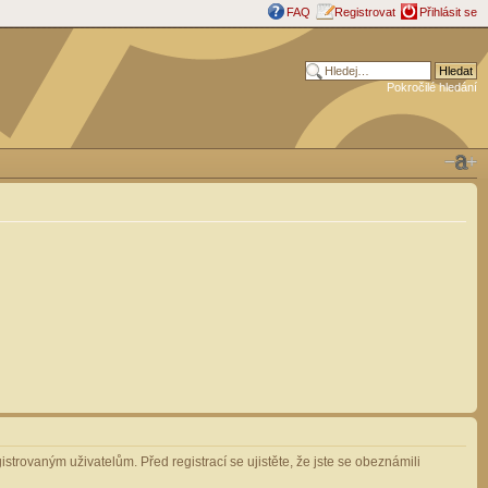
FAQ
Registrovat
Přihlásit se
Pokročilé hledání
strovaným uživatelům. Před registrací se ujistěte, že jste se obeznámili