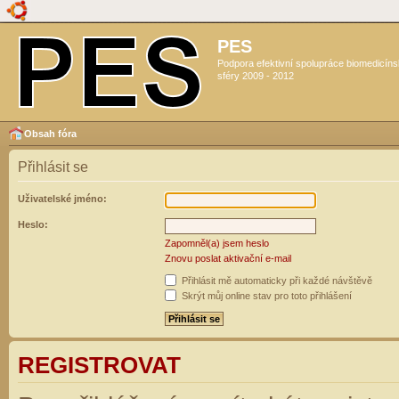
PES
Podpora efektivní spolupráce biomedicín
sféry 2009 - 2012
Obsah fóra
Přihlásit se
Uživatelské jméno:
Heslo:
Zapomněl(a) jsem heslo
Znovu poslat aktivační e-mail
Přihlásit mě automaticky při každé návštěvě
Skrýt můj online stav pro toto přihlášení
REGISTROVAT