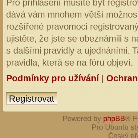
Pro přihlášení musíte být registro
dává vám mnohem větší možnosti.
rozšířené pravomoci registrovaný
ujistěte, že jste se obeznámili s
s dalšími pravidly a ujednáními. Ta
pravidla, která se na fóru objeví.
Podmínky pro užívání
|
Ochran
Registrovat
Powered by
phpBB
® F
Pro Ubuntu st
Český př