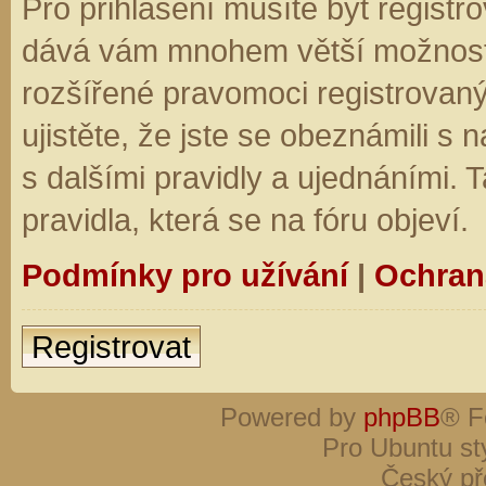
Pro přihlášení musíte být registro
dává vám mnohem větší možnosti.
rozšířené pravomoci registrovaný
ujistěte, že jste se obeznámili s
s dalšími pravidly a ujednáními. Ta
pravidla, která se na fóru objeví.
Podmínky pro užívání
|
Ochran
Registrovat
Powered by
phpBB
® F
Pro Ubuntu st
Český př