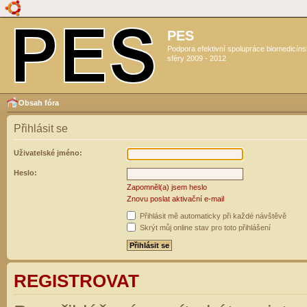
PES
Podpora efektivní spolupráce biomedicín
sféry 2009 - 2012
Obsah fóra
Přihlásit se
Uživatelské jméno:
Heslo:
Zapomněl(a) jsem heslo
Znovu poslat aktivační e-mail
Přihlásit mě automaticky při každé návštěvě
Skrýt můj online stav pro toto přihlášení
REGISTROVAT