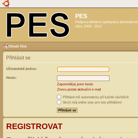
PES
Podpora efektivní spolupráce biomedicín
sféry 2009 - 2012
Obsah fóra
Přihlásit se
Uživatelské jméno:
Heslo:
Zapomněl(a) jsem heslo
Znovu poslat aktivační e-mail
Přihlásit mě automaticky při každé návštěvě
Skrýt můj online stav pro toto přihlášení
REGISTROVAT