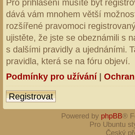
Pro přihlášení musíte být registro
dává vám mnohem větší možnosti.
rozšířené pravomoci registrovaný
ujistěte, že jste se obeznámili s
s dalšími pravidly a ujednáními. Ta
pravidla, která se na fóru objeví.
Podmínky pro užívání
|
Ochran
Registrovat
Powered by
phpBB
® F
Pro Ubuntu st
Český př