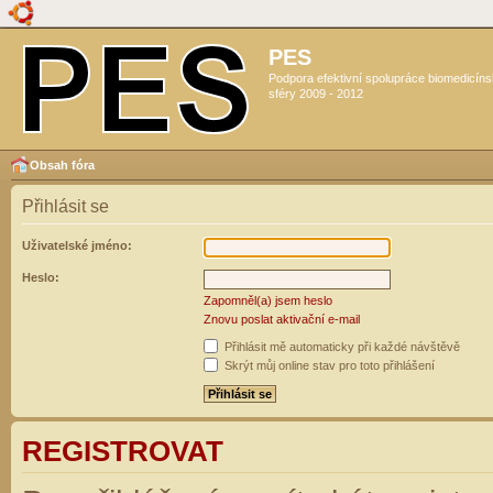
PES
Podpora efektivní spolupráce biomedicín
sféry 2009 - 2012
Obsah fóra
Přihlásit se
Uživatelské jméno:
Heslo:
Zapomněl(a) jsem heslo
Znovu poslat aktivační e-mail
Přihlásit mě automaticky při každé návštěvě
Skrýt můj online stav pro toto přihlášení
REGISTROVAT