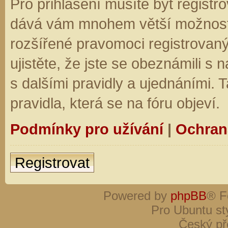
Pro přihlášení musíte být registro
dává vám mnohem větší možnosti.
rozšířené pravomoci registrovaný
ujistěte, že jste se obeznámili s
s dalšími pravidly a ujednáními. Ta
pravidla, která se na fóru objeví.
Podmínky pro užívání
|
Ochran
Registrovat
Powered by
phpBB
® F
Pro Ubuntu st
Český př