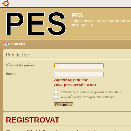
PES
Podpora efektivní spolupráce biomedicín
sféry 2009 - 2012
Obsah fóra
Přihlásit se
Uživatelské jméno:
Heslo:
Zapomněl(a) jsem heslo
Znovu poslat aktivační e-mail
Přihlásit mě automaticky při každé návštěvě
Skrýt můj online stav pro toto přihlášení
REGISTROVAT