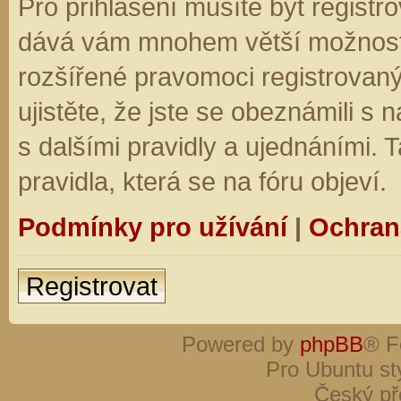
Pro přihlášení musíte být registro
dává vám mnohem větší možnosti.
rozšířené pravomoci registrovaný
ujistěte, že jste se obeznámili s
s dalšími pravidly a ujednáními. Ta
pravidla, která se na fóru objeví.
Podmínky pro užívání
|
Ochran
Registrovat
Powered by
phpBB
® F
Pro Ubuntu st
Český př