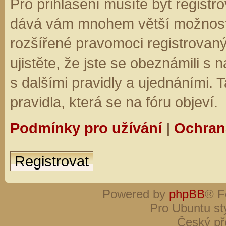
Pro přihlášení musíte být registro
dává vám mnohem větší možnosti.
rozšířené pravomoci registrovaný
ujistěte, že jste se obeznámili s
s dalšími pravidly a ujednáními. Ta
pravidla, která se na fóru objeví.
Podmínky pro užívání
|
Ochran
Registrovat
Powered by
phpBB
® F
Pro Ubuntu st
Český př