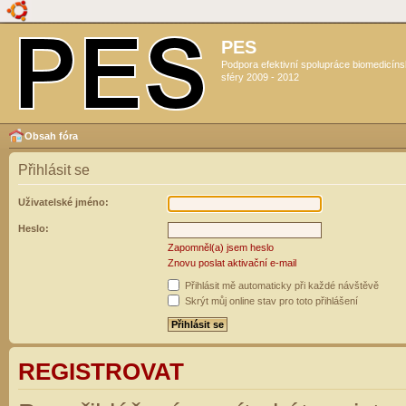
PES
Podpora efektivní spolupráce biomedicín
sféry 2009 - 2012
Obsah fóra
Přihlásit se
Uživatelské jméno:
Heslo:
Zapomněl(a) jsem heslo
Znovu poslat aktivační e-mail
Přihlásit mě automaticky při každé návštěvě
Skrýt můj online stav pro toto přihlášení
REGISTROVAT