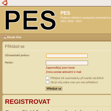
PES
Podpora efektivní spolupráce biomedicín
sféry 2009 - 2012
Obsah fóra
Přihlásit se
Uživatelské jméno:
Heslo:
Zapomněl(a) jsem heslo
Znovu poslat aktivační e-mail
Přihlásit mě automaticky při každé návštěvě
Skrýt můj online stav pro toto přihlášení
REGISTROVAT