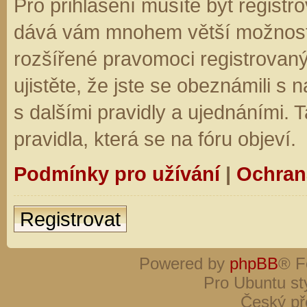
Pro přihlášení musíte být registro
dává vám mnohem větší možnosti.
rozšířené pravomoci registrovaný
ujistěte, že jste se obeznámili s
s dalšími pravidly a ujednáními. Ta
pravidla, která se na fóru objeví.
Podmínky pro užívání
|
Ochran
Registrovat
Powered by
phpBB
® F
Pro Ubuntu st
Český př