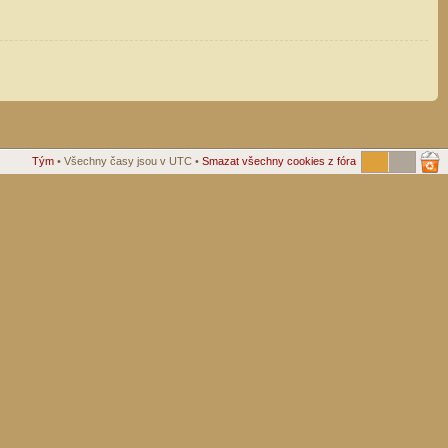
Tým
• Všechny časy jsou v UTC •
Smazat všechny cookies z fóra