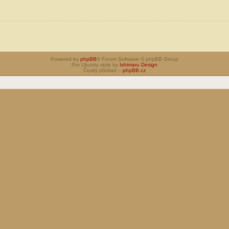
Powered by
phpBB
® Forum Software © phpBB Group
Pro Ubuntu style by
Ishimaru Design
Český překlad –
phpBB.cz