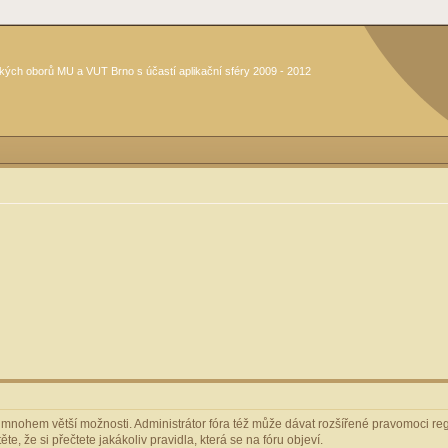
kých oborů MU a VUT Brno s účastí aplikační sféry 2009 - 2012
m mnohem větší možnosti. Administrátor fóra též může dávat rozšířené pravomoci regi
e, že si přečtete jakákoliv pravidla, která se na fóru objeví.