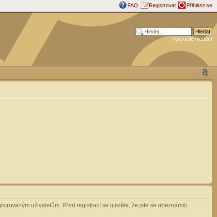
FAQ
Registrovat
Přihlásit se
Pokročilé hledání
strovaným uživatelům. Před registrací se ujistěte, že jste se obeznámili