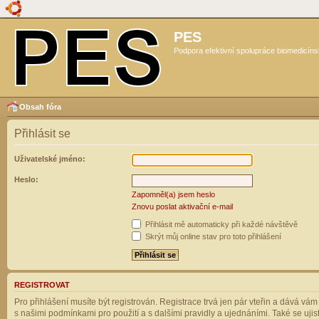
PES
Podpora efektivní spolupráce biomedicíns
Obsah fóra
Přihlásit se
Uživatelské jméno:
Heslo:
Zapomněl(a) jsem heslo
Znovu poslat aktivační e-mail
Přihlásit mě automaticky při každé návštěvě
Skrýt můj online stav pro toto přihlášení
REGISTROVAT
Pro přihlášení musíte být registrován. Registrace trvá jen pár vteřin a dává vá
s našimi podmínkami pro použití a s dalšími pravidly a ujednáními. Také se ujistět