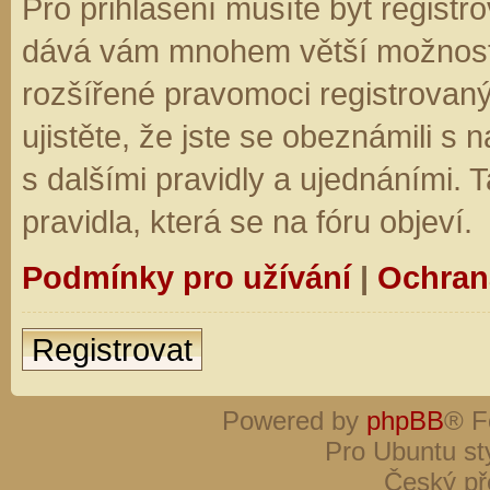
Pro přihlášení musíte být registro
dává vám mnohem větší možnosti.
rozšířené pravomoci registrovaný
ujistěte, že jste se obeznámili s
s dalšími pravidly a ujednáními. Ta
pravidla, která se na fóru objeví.
Podmínky pro užívání
|
Ochran
Registrovat
Powered by
phpBB
® F
Pro Ubuntu st
Český př