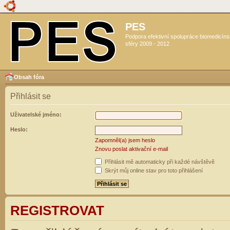
PES
Podpora efektivní spolupráce biomedicín
sféry 2009 - 2012
Obsah fóra
Přihlásit se
Uživatelské jméno:
Heslo:
Zapomněl(a) jsem heslo
Znovu poslat aktivační e-mail
Přihlásit mě automaticky při každé návštěvě
Skrýt můj online stav pro toto přihlášení
REGISTROVAT