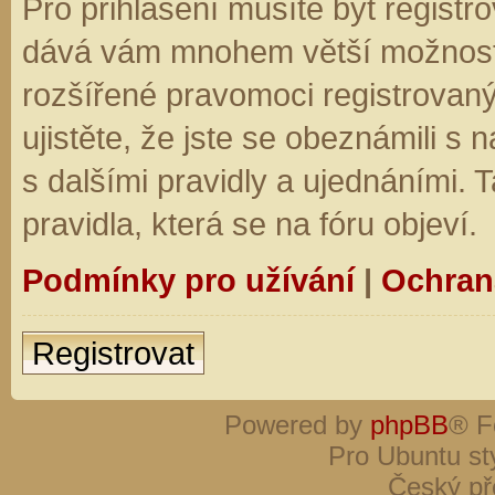
Pro přihlášení musíte být registro
dává vám mnohem větší možnosti.
rozšířené pravomoci registrovaný
ujistěte, že jste se obeznámili s
s dalšími pravidly a ujednáními. Ta
pravidla, která se na fóru objeví.
Podmínky pro užívání
|
Ochran
Registrovat
Powered by
phpBB
® F
Pro Ubuntu st
Český př