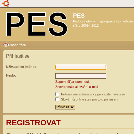
PES
Podpora efektivní spolupráce biomedicín
sféry 2009 - 2012
Obsah fóra
Přihlásit se
Uživatelské jméno:
Heslo:
Zapomněl(a) jsem heslo
Znovu poslat aktivační e-mail
Přihlásit mě automaticky při každé návštěvě
Skrýt můj online stav pro toto přihlášení
REGISTROVAT