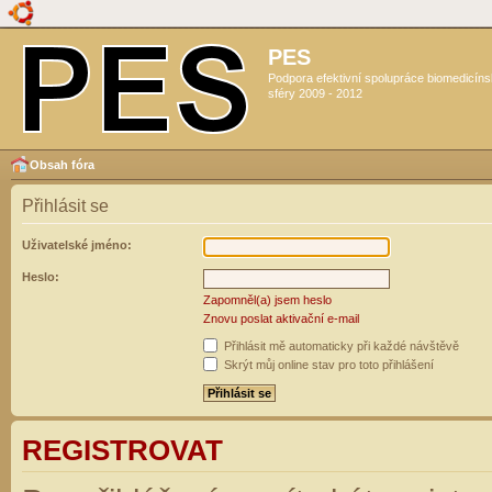
PES
Podpora efektivní spolupráce biomedicín
sféry 2009 - 2012
Obsah fóra
Přihlásit se
Uživatelské jméno:
Heslo:
Zapomněl(a) jsem heslo
Znovu poslat aktivační e-mail
Přihlásit mě automaticky při každé návštěvě
Skrýt můj online stav pro toto přihlášení
REGISTROVAT