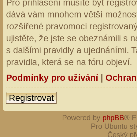
Pro přihlášení musíte být registro
dává vám mnohem větší možnosti.
rozšířené pravomoci registrovaný
ujistěte, že jste se obeznámili s
s dalšími pravidly a ujednáními. Ta
pravidla, která se na fóru objeví.
Podmínky pro užívání
|
Ochran
Registrovat
Powered by
phpBB
® F
Pro Ubuntu st
Český př