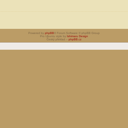
Powered by
phpBB
® Forum Software © phpBB Group
Pro Ubuntu style by
Ishimaru Design
Český překlad –
phpBB.cz