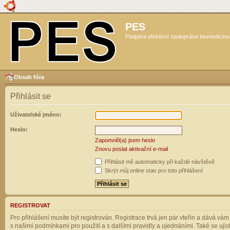
PES
Podpora efektivní spolupráce biomedicíns
Obsah fóra
Přihlásit se
Uživatelské jméno:
Heslo:
Zapomněl(a) jsem heslo
Znovu poslat aktivační e-mail
Přihlásit mě automaticky při každé návštěvě
Skrýt můj online stav pro toto přihlášení
REGISTROVAT
Pro přihlášení musíte být registrován. Registrace trvá jen pár vteřin a dává vá
s našimi podmínkami pro použití a s dalšími pravidly a ujednáními. Také se ujistět