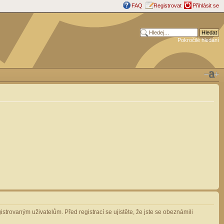
FAQ
Registrovat
Přihlásit se
Pokročilé hledání
strovaným uživatelům. Před registrací se ujistěte, že jste se obeznámili