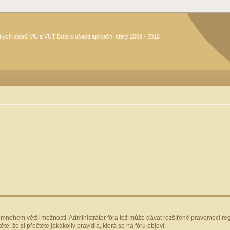
kých oborů MU a VUT Brno s účastí aplikační sféry 2009 - 2012
m mnohem větší možnosti. Administrátor fóra též může dávat rozšířené pravomoci regi
e, že si přečtete jakákoliv pravidla, která se na fóru objeví.