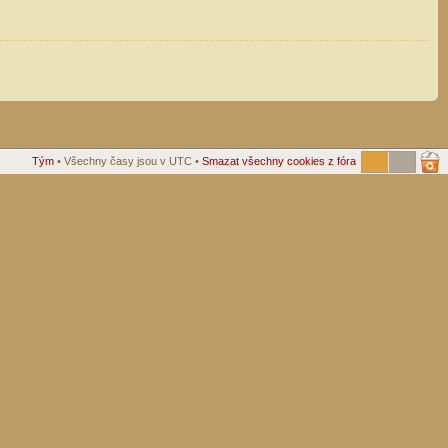
Tým
• Všechny časy jsou v UTC •
Smazat všechny cookies z fóra