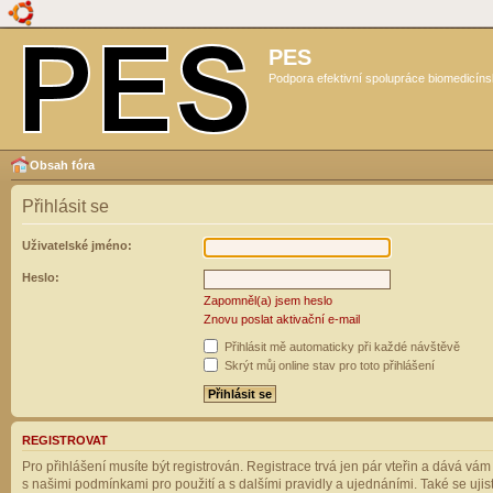
PES
Podpora efektivní spolupráce biomedicíns
Obsah fóra
Přihlásit se
Uživatelské jméno:
Heslo:
Zapomněl(a) jsem heslo
Znovu poslat aktivační e-mail
Přihlásit mě automaticky při každé návštěvě
Skrýt můj online stav pro toto přihlášení
REGISTROVAT
Pro přihlášení musíte být registrován. Registrace trvá jen pár vteřin a dává vá
s našimi podmínkami pro použití a s dalšími pravidly a ujednáními. Také se ujistět