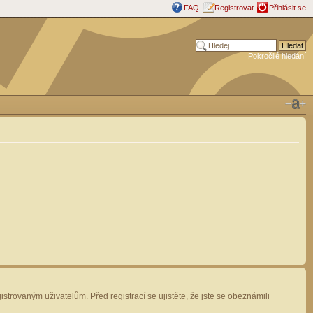
FAQ
Registrovat
Přihlásit se
Pokročilé hledání
strovaným uživatelům. Před registrací se ujistěte, že jste se obeznámili