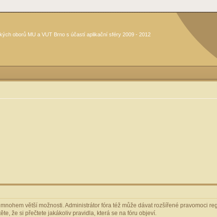
kých oborů MU a VUT Brno s účastí aplikační sféry 2009 - 2012
m mnohem větší možnosti. Administrátor fóra též může dávat rozšířené pravomoci regi
e, že si přečtete jakákoliv pravidla, která se na fóru objeví.