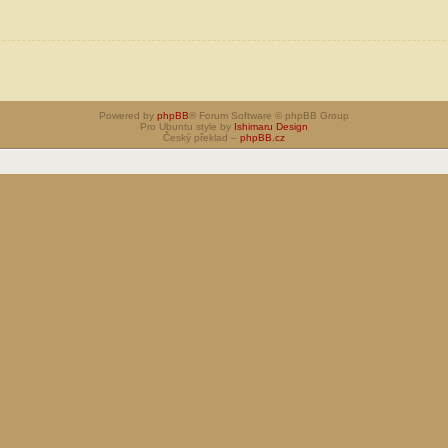
Powered by
phpBB
® Forum Software © phpBB Group
Pro Ubuntu style by
Ishimaru Design
Český překlad –
phpBB.cz