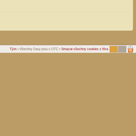
Tým
• Všechny časy jsou v UTC •
Smazat všechny cookies z fóra