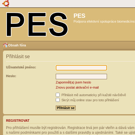
PES
Podpora efektivní spolupráce biomedicíns
Obsah fóra
Přihlásit se
Uživatelské jméno:
Heslo:
Zapomněl(a) jsem heslo
Znovu poslat aktivační e-mail
Přihlásit mě automaticky při každé návštěvě
Skrýt můj online stav pro toto přihlášení
REGISTROVAT
Pro přihlášení musíte být registrován. Registrace trvá jen pár vteřin a dává vá
s našimi podmínkami pro použití a s dalšími pravidly a ujednáními. Také se ujistět