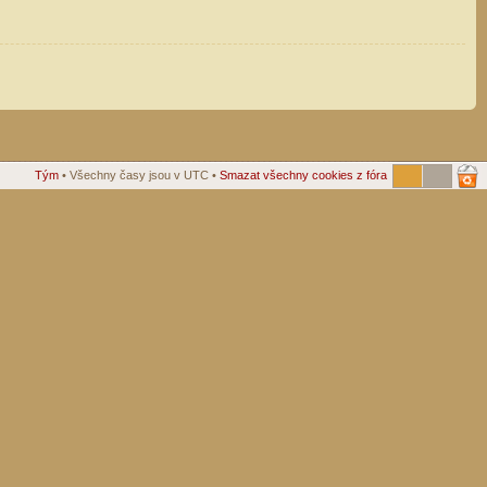
Tým
• Všechny časy jsou v UTC •
Smazat všechny cookies z fóra