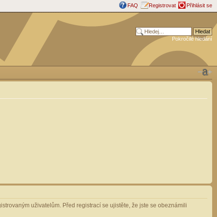
FAQ
Registrovat
Přihlásit se
Pokročilé hledání
strovaným uživatelům. Před registrací se ujistěte, že jste se obeznámili