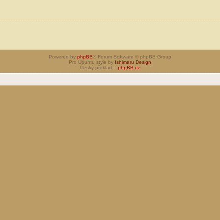
Powered by
phpBB
® Forum Software © phpBB Group
Pro Ubuntu style by
Ishimaru Design
Český překlad –
phpBB.cz