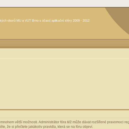
kých oborů MU a VUT Brno s účastí aplikační sféry 2009 - 2012
m mnohem větší možnosti. Administrátor fóra též může dávat rozšířené pravomoci regi
e, že si přečtete jakákoliv pravidla, která se na fóru objeví.