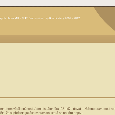
kých oborů MU a VUT Brno s účastí aplikační sféry 2009 - 2012
m mnohem větší možnosti. Administrátor fóra též může dávat rozšířené pravomoci regi
e, že si přečtete jakákoliv pravidla, která se na fóru objeví.