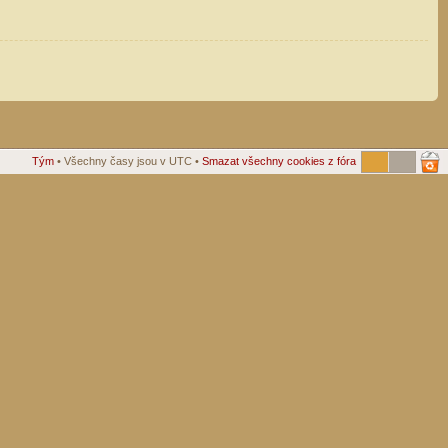
Tým
• Všechny časy jsou v UTC •
Smazat všechny cookies z fóra