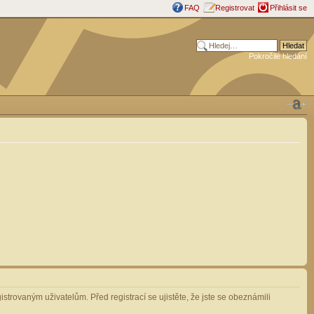
FAQ
Registrovat
Přihlásit se
Pokročilé hledání
strovaným uživatelům. Před registrací se ujistěte, že jste se obeznámili