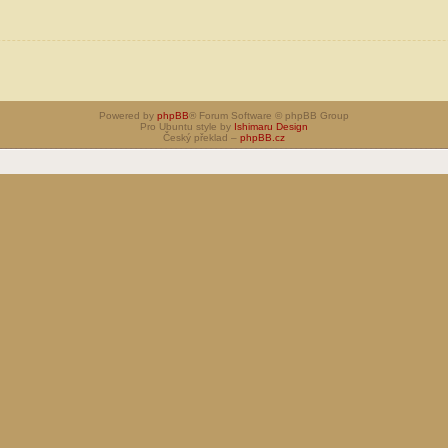
Powered by
phpBB
® Forum Software © phpBB Group
Pro Ubuntu style by
Ishimaru Design
Český překlad –
phpBB.cz