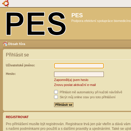
PES
Podpora efektivní spolupráce biomedicíns
Obsah fóra
Přihlásit se
Uživatelské jméno:
Heslo:
Zapomněl(a) jsem heslo
Znovu poslat aktivační e-mail
Přihlásit mě automaticky při každé návštěvě
Skrýt můj online stav pro toto přihlášení
REGISTROVAT
Pro přihlášení musíte být registrován. Registrace trvá jen pár vteřin a dává vá
s našimi podmínkami pro použití a s dalšími pravidly a ujednáními. Také se ujistět